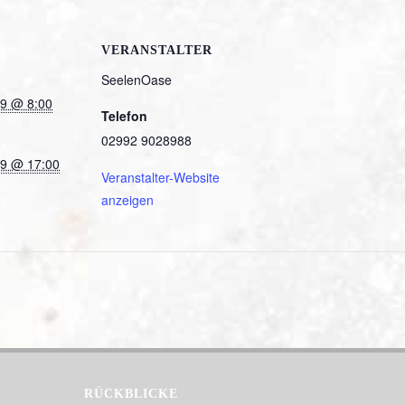
VERANSTALTER
SeelenOase
19 @ 8:00
Telefon
02992 9028988
19 @ 17:00
Veranstalter-Website
anzeigen
RÜCKBLICKE