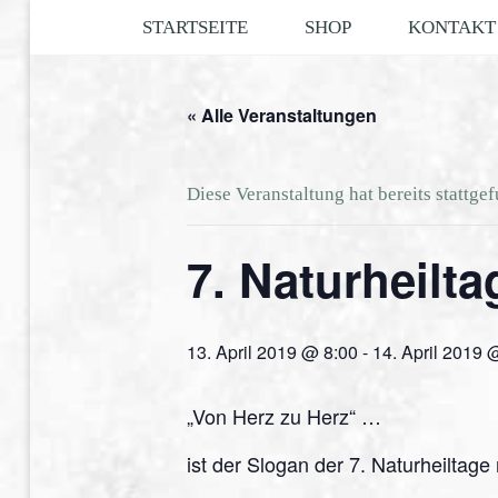
Skip
Rainbow
STARTSEITE
SHOP
KONTAKT
to
Reiki®
content
Schaumburg
« Alle Veranstaltungen
Diese Veranstaltung hat bereits stattge
7. Naturheilt
13. April 2019 @ 8:00
-
14. April 2019 
„Von Herz zu Herz“ …
ist der Slogan der 7. Naturheiltag