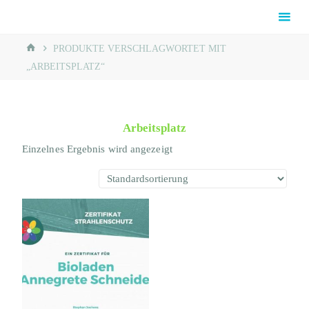
Skip
Rainbow
to
Reiki®
content
HOME
Schaumburg
PRODUKTE VERSCHLAGWORTET MIT
„ARBEITSPLATZ“
Arbeitsplatz
Einzelnes Ergebnis wird angezeigt