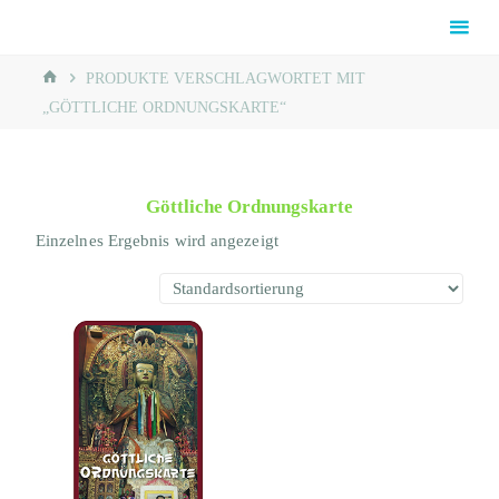
Skip
Rainbow
to
Reiki®
content
HOME
Schaumburg
PRODUKTE VERSCHLAGWORTET MIT
„GÖTTLICHE ORDNUNGSKARTE“
Göttliche Ordnungskarte
Einzelnes Ergebnis wird angezeigt