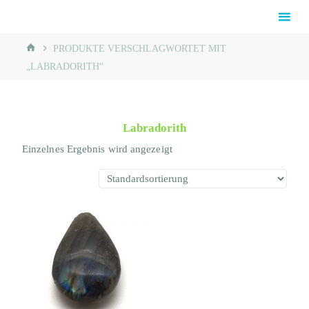
Skip
Rainbow
to
Reiki®
content
HOME
Schaumburg
PRODUKTE VERSCHLAGWORTET MIT
„LABRADORITH“
Labradorith
Einzelnes Ergebnis wird angezeigt