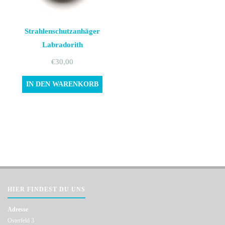
Strahlenschutzanhäger
Labradorith
€
30,00
IN DEN WARENKORB
HIER FINDEST DU UNS
Adresse
Osterfeld 3