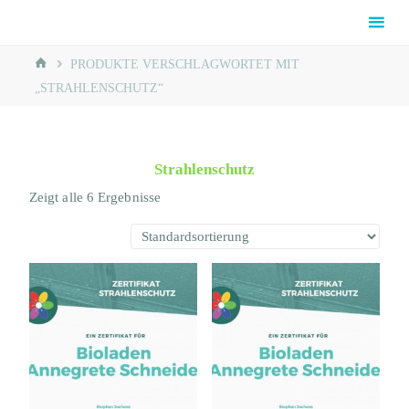
Skip
Rainbow
to
Reiki®
content
HOME
Schaumburg
PRODUKTE VERSCHLAGWORTET MIT
„STRAHLENSCHUTZ“
Strahlenschutz
Zeigt alle 6 Ergebnisse