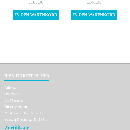
€
185,00
€
140,00
IN DEN WARENKORB
IN DEN WARENKORB
HIER FINDEST DU UNS
Adresse
Osterfeld 3
31749 Auetal
Öffnungszeiten
Montag – Freitag: ab 17 Uhr
Samstag & Sonntag: 11–15 Uhr
Zertifikate