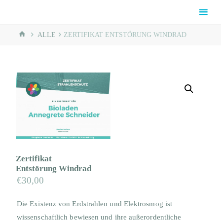
Skip
Rainbow
to
Reiki®
content
HOME
Schaumburg
ALLE
ZERTIFIKAT ENTSTÖRUNG WINDRAD
Zertifikat
Entstörung Windrad
€
30,00
Die Existenz von Erdstrahlen und Elektrosmog ist
wissenschaftlich bewiesen und ihre außerordentliche