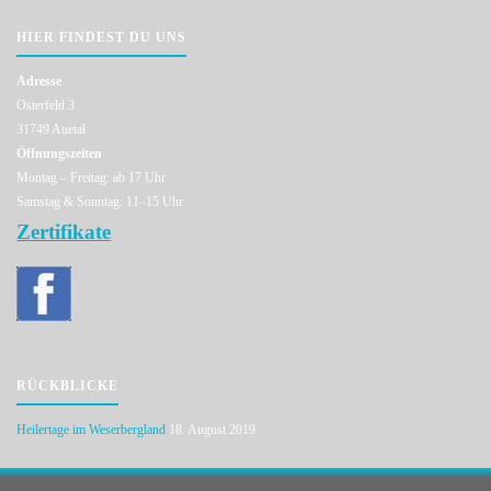
HIER FINDEST DU UNS
Adresse
Osterfeld 3
31749 Auetal
Öffnungszeiten
Montag – Freitag: ab 17 Uhr
Samstag & Sonntag: 11–15 Uhr
Zertifikate
RÜCKBLICKE
Heilertage im Weserbergland
18. August 2019